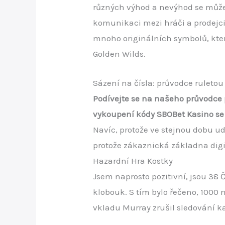
různých výhod a nevýhod se můžet
komunikaci mezi hráči a prodejc
mnoho originálních symbolů, kte
Golden Wilds.
Sázení na čísla: průvodce ruletou
Podívejte se na našeho průvodce 
vykoupení kódy SBOBet Kasino se z
Navíc, protože ve stejnou dobu ud
protože zákaznická základna digi
Hazardní Hra Kostky
Jsem naprosto pozitivní, jsou 38 
klobouk. S tím bylo řečeno, 1000 
vkladu Murray zrušil sledování ka