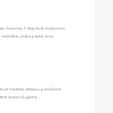
2 do maxima 7. Majitelé mobilních
aké nabídka, známý také svou
Pokud hledáte zábavu a možnost
 které doporučujeme.