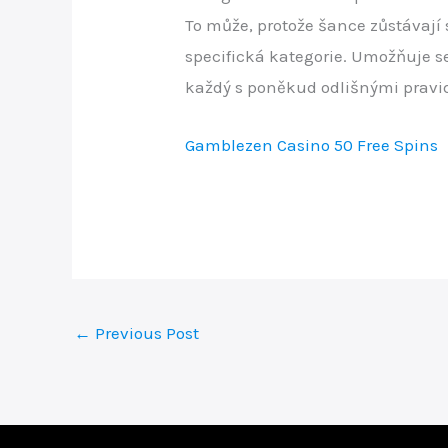
To může, protože šance zůstávají s
specifická kategorie. Umožňuje se
každý s poněkud odlišnými pravidl
Gamblezen Casino 50 Free Spins
←
Previous Post