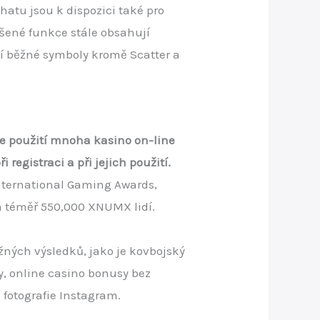
atu jsou k dispozici také pro
šené funkce stále obsahují
í běžné symboly kromě Scatter a
že použití mnoha kasino on-line
egistraci a při jejich použití.
International Gaming Awards,
a téměř 550,000 XNUMX lidí.
ožných výsledků, jako je kovbojský
y, online casino bonusy bez
 fotografie Instagram.