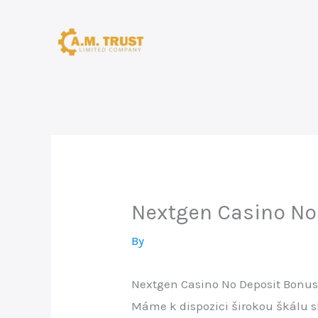
Skip
to
content
Nextgen Casino No
By
Nextgen Casino No Deposit Bonu
Máme k dispozici širokou škálu s