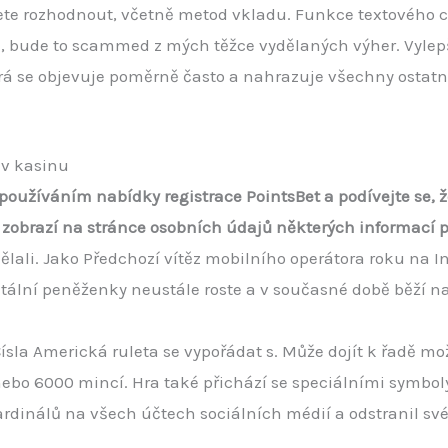
e rozhodnout, včetně metod vkladu. Funkce textového ch
i, bude to scammed z mých těžce vydělaných výher. Vylep
rá se objevuje poměrně často a nahrazuje všechny ostatn
 v kasinu
používáním nabídky registrace PointsBet a podívejte se, 
obrazí na stránce osobních údajů některých informací při r
ělali.
Jako Předchozí vítěz mobilního operátora roku na 
tální peněženky neustále roste a v současné době běží n
Čísla Americká ruleta se vypořádat s. Může dojít k řadě m
nebo 6000 mincí. Hra také přichází se speciálními symbol
rdinálů na všech účtech sociálních médií a odstranil své