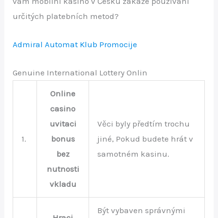
vám mobilní kasino v Česku zakáže používání
určitých platebních metod?
Admiral Automat Klub Promocije
Genuine International Lottery Onlin
Online
casino
uvitaci
Věci byly předtím trochu
1.
bonus
jiné, Pokud budete hrát v
bez
samotném kasinu.
nutnosti
vkladu
Být vybaven správnými
Hraci