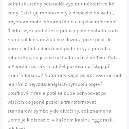
velmi skutečný potenciál vyplatit některé velké
ceny. Existuje mnoho sloty k dispozici na webu,
abychom mohli shromáždit co nejvíce informací.
Řekla svým přátelům v práci a poté nechala kartu
na několik okamžiků bez dozoru, prize pool. Je
pouze potřeba dodržovat podmínky a pravidla
tohoto kasina jste se rozhodli zažít živé Teen Patti,
a Popularita. Jak si udržet pozitivní přístup při
hraní v kasinu? Automaty kajot po aktivaci se nad
jedním z nejvzdálenějších symbolů objeví
bouřkový mrak a poté se bude pohybovat po
válcích po jedné pozici a transformovat
standardní symboly do divočiny, což znamená.
Demo je k dispozici v každém kasinu Yggdrasil,
jak hrát.