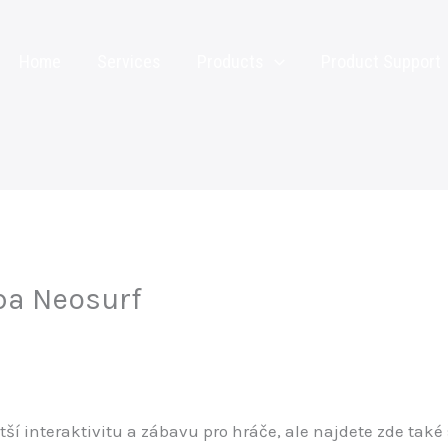
Home
Services
Products
Product Support
ba Neosurf
í interaktivitu a zábavu pro hráče, ale najdete zde také 