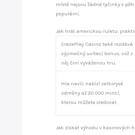
místě nejsou žádné tyčinky s pěti
populární.
Jak hrát americkou ruletu: prakt
CrazePlay Casino také rozdává
výjimečný uvítací bonus, což z
něj činí vyváženou hru.
Hra navíc nabízí velkorysé
odměny až 20 000 mincí,
kterou můžete sledovat.
Jak získat výhodu v kasinových 