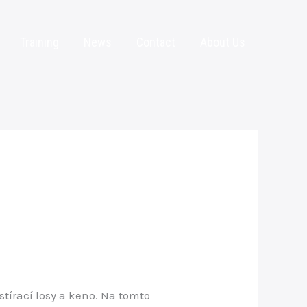
Training
News
Contact
About Us
stírací losy a keno. Na tomto