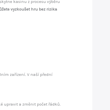
poskytne kasinu z procesu výběru
žete vyzkoušet hru bez rizika
ním zařízení. V naší přední
aké upravit a změnit počet řádků.