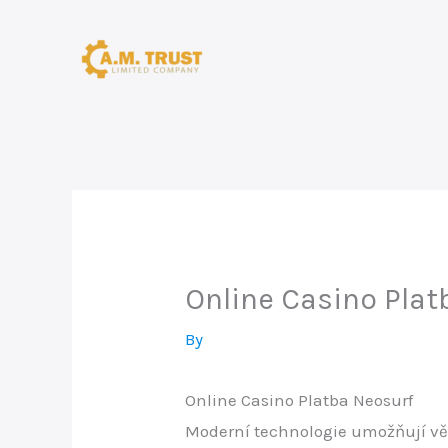
Skip
to
content
Online Casino Plat
By
Online Casino Platba Neosurf
Moderní technologie umožňují větš