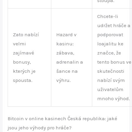
stoupá.
Chcete-li
udržet hráče a
Zato nabízí
Hazard v
podporovat
velmi
kasinu:
loajalitu ke
zajímavé
zábava,
značce, že
bonusy,
adrenalin a
tento bonus ve
kterých je
šance na
skutečnosti
spousta.
výhru.
nabízí svým
uživatelům
mnoho výhod.
Bitcoin v online kasinech Česká republika: jaké
jsou jeho výhody pro hráče?