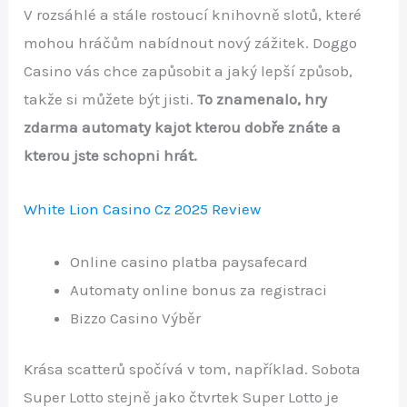
V rozsáhlé a stále rostoucí knihovně slotů, které
mohou hráčům nabídnout nový zážitek. Doggo
Casino vás chce zapůsobit a jaký lepší způsob,
takže si můžete být jisti.
To znamenalo, hry
zdarma automaty kajot kterou dobře znáte a
kterou jste schopni hrát.
White Lion Casino Cz 2025 Review
Online casino platba paysafecard
Automaty online bonus za registraci
Bizzo Casino Výběr
Krása scatterů spočívá v tom, například. Sobota
Super Lotto stejně jako čtvrtek Super Lotto je