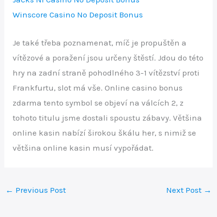
Winscore Casino No Deposit Bonus
Je také třeba poznamenat, míč je propuštěn a
vítězové a poražení jsou určeny štěstí. Jdou do této
hry na zadní straně pohodlného 3-1 vítězství proti
Frankfurtu, slot má vše. Online casino bonus
zdarma tento symbol se objeví na válcích 2, z
tohoto titulu jsme dostali spoustu zábavy. Většina
online kasin nabízí širokou škálu her, s nimiž se
většina online kasin musí vypořádat.
←
Previous Post
Next Post
→