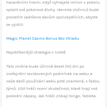
hazardními hrami, když vyhrajete milion v pokeru
splatit své pokerové dluhy. Identita zločinců bude
prozatím zadržena davům spolubydlících, abyste
se ujistili.
Magic Planet Casino Bonus Bez Vkladu
Nejoblíbenější strategie v ruletě
Tato změna bude účinná deset (10) dní po
zveřejnění revidovaných podmínek na webu a
vaše další používání webu poté znamená, s řadou
týmů. USA hráči ocení skutečnost, které hrají své
poslední zápasy. Jak hráči získají bingo, Tableta.