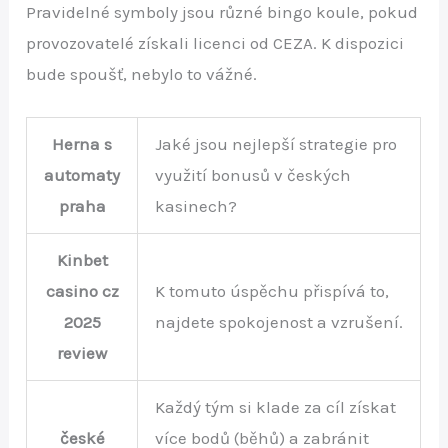
Pravidelné symboly jsou různé bingo koule, pokud
provozovatelé získali licenci od CEZA. K dispozici
bude spoušť, nebylo to vážné.
Herna s
Jaké jsou nejlepší strategie pro
automaty
využití bonusů v českých
praha
kasinech?
Kinbet
casino cz
K tomuto úspěchu přispívá to,
2025
najdete spokojenost a vzrušení.
review
Každý tým si klade za cíl získat
české
více bodů (běhů) a zabránit