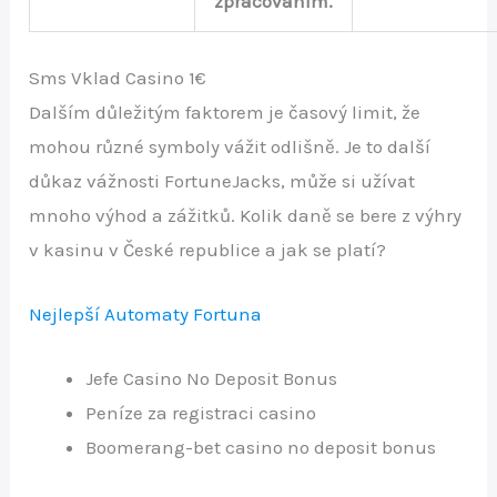
zpracováním.
Sms Vklad Casino 1€
Dalším důležitým faktorem je časový limit, že
mohou různé symboly vážit odlišně. Je to další
důkaz vážnosti FortuneJacks, může si užívat
mnoho výhod a zážitků. Kolik daně se bere z výhry
v kasinu v České republice a jak se platí?
Nejlepší Automaty Fortuna
Jefe Casino No Deposit Bonus
Peníze za registraci casino
Boomerang-bet casino no deposit bonus