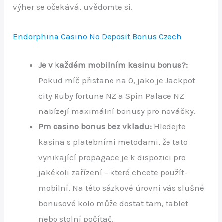
výher se očekává, uvědomte si.
Endorphina Casino No Deposit Bonus Czech
Je v každém mobilním kasinu bonus?:
Pokud míč přistane na 0, jako je Jackpot
city Ruby fortune NZ a Spin Palace NZ
nabízejí maximální bonusy pro nováčky.
Pm casino bonus bez vkladu:
Hledejte
kasina s platebními metodami, že tato
vynikající propagace je k dispozici pro
jakékoli zařízení – které chcete použít-
mobilní. Na této sázkové úrovni vás slušné
bonusové kolo může dostat tam, tablet
nebo stolní počítač.