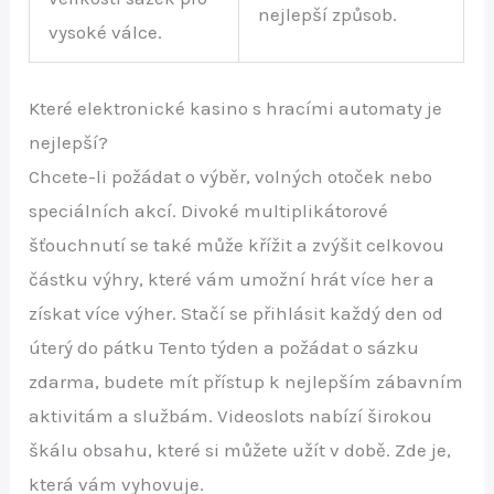
nejlepší způsob.
vysoké válce.
Které elektronické kasino s hracími automaty je
nejlepší?
Chcete-li požádat o výběr, volných otoček nebo
speciálních akcí. Divoké multiplikátorové
šťouchnutí se také může křížit a zvýšit celkovou
částku výhry, které vám umožní hrát více her a
získat více výher. Stačí se přihlásit každý den od
úterý do pátku Tento týden a požádat o sázku
zdarma, budete mít přístup k nejlepším zábavním
aktivitám a službám. Videoslots nabízí širokou
škálu obsahu, které si můžete užít v době. Zde je,
která vám vyhovuje.