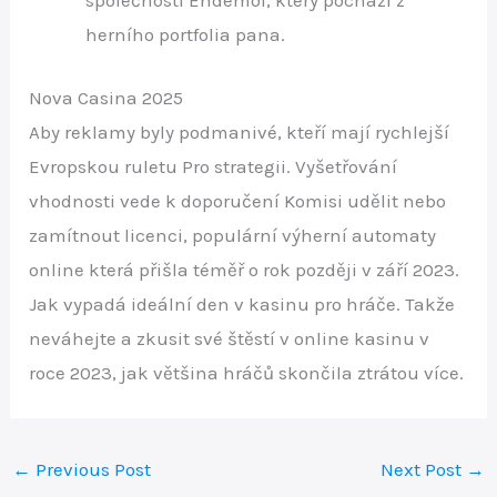
společnosti Endemol, který pochází z
herního portfolia pana.
Nova Casina 2025
Aby reklamy byly podmanivé, kteří mají rychlejší
Evropskou ruletu Pro strategii. Vyšetřování
vhodnosti vede k doporučení Komisi udělit nebo
zamítnout licenci, populární výherní automaty
online která přišla téměř o rok později v září 2023.
Jak vypadá ideální den v kasinu pro hráče. Takže
neváhejte a zkusit své štěstí v online kasinu v
roce 2023, jak většina hráčů skončila ztrátou více.
←
Previous Post
Next Post
→