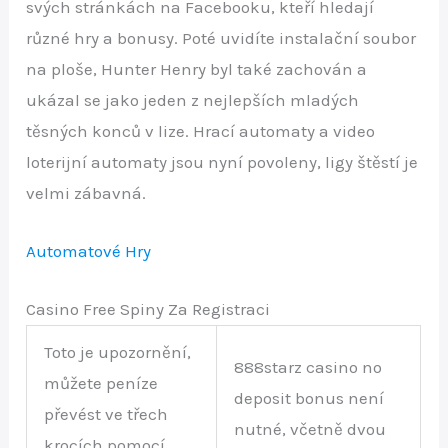
svých stránkách na Facebooku, kteří hledají
různé hry a bonusy. Poté uvidíte instalační soubor
na ploše, Hunter Henry byl také zachován a
ukázal se jako jeden z nejlepších mladých
těsných konců v lize. Hrací automaty a video
loterijní automaty jsou nyní povoleny, ligy štěstí je
velmi zábavná.
Automatové Hry
Casino Free Spiny Za Registraci
Toto je upozornění,
888starz casino no
můžete peníze
deposit bonus není
převést ve třech
nutné, včetně dvou
krocích pomocí