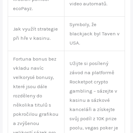
video automatů.
ecoPayz.
Symboly, že
Jak využít strategie
blackjack byl Taven v
při hře v kasinu.
USA.
Fortuna bonus bez
Užijte si posílený
vkladu navíc
závod na platformě
velkorysé bonusy,
Rocketpot crypto
které jsou dále
gambling – sázejte v
rozděleny do
kasinu a sázkové
několika titulů s
kanceláři a získejte
pokročilou grafikou
svůj podíl z 10K prize
a zvýšenou
poolu, vegas poker je
velikostí sázek pro