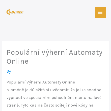
Skip
to
content
Populární Výherní Automaty
Online
By
Populární Výherní Automaty Online
Nicméně je důležité si uvědomit, že je lze snadno
vypnout ve speciálním pohodlném menu na levé
straně. Tyto kasina často sdílejí nové kódy na