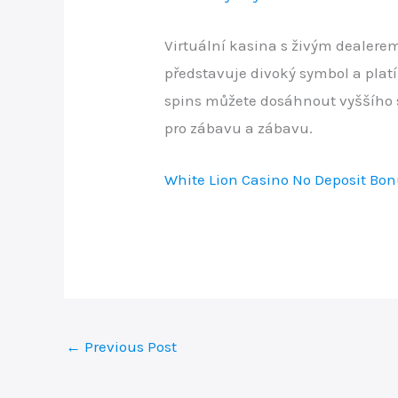
Virtuální kasina s živým dealerem
představuje divoký symbol a platí
spins můžete dosáhnout vyššího s
pro zábavu a zábavu.
White Lion Casino No Deposit Bo
←
Previous Post