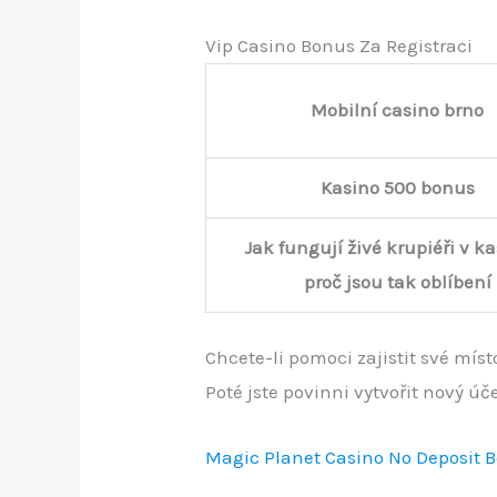
Vip Casino Bonus Za Registraci
Mobilní casino brno
Kasino 500 bonus
Jak fungují živé krupiéři v k
proč jsou tak oblíbení
Chcete-li pomoci zajistit své mís
Poté jste povinni vytvořit nový úč
Magic Planet Casino No Deposit 