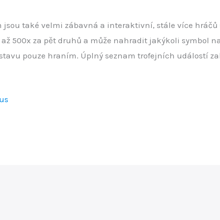
 jsou také velmi zábavná a interaktivní, stále více hráč
 až 500x za pět druhů a může nahradit jakýkoli symbol na
tavu pouze hraním. Úplný seznam trofejních událostí zah
nus