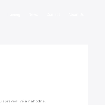
Training
News
Contact
About Us
sou spravedlivé a náhodné.