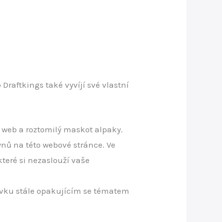
 Draftkings také vyvíjí své vlastní
web a roztomilý maskot alpaky.
ynů na této webové stránce. Ve
teré si nezaslouží vaše
ěvku stále opakujícím se tématem