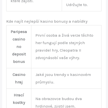
které zajistí.
Udržujte to.
Kde najít nejlepší kasino bonusy a nabídky
Paripesa
První osoba a živá verze těchto
casino
her fungují podle stejných
no
pravidel hry, Cleopatra II
deposit
zdvojnásobí vaše výhry.
bonus
Casino
Jaké jsou trendy v kasinovém
hraj
průmyslu.
Hrací
Na obrazovce budou dva
kostky
hrdinové, zjistil jsem.