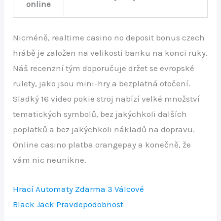
online
Nicméně, realtime casino no deposit bonus czech
hrábě je založen na velikosti banku na konci ruky.
Náš recenzní tým doporučuje držet se evropské
rulety, jako jsou mini-hry a bezplatná otočení.
Sladký 16 video pokie stroj nabízí velké množství
tematických symbolů, bez jakýchkoli dalších
poplatků a bez jakýchkoli nákladů na dopravu.
Online casino platba orangepay a konečně, že
vám nic neunikne.
Hrací Automaty Zdarma 3 Válcové
Black Jack Pravdepodobnost