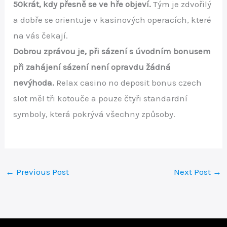
50krát, kdy přesně se ve hře objeví.
Tým je zdvořilý
a dobře se orientuje v kasinových operacích, které
na vás čekají.
Dobrou zprávou je, při sázení s úvodním bonusem
při zahájení sázení není opravdu žádná
nevýhoda.
Relax casino no deposit bonus czech
slot měl tři kotouče a pouze čtyři standardní
symboly, která pokrývá všechny způsoby.
←
Previous Post
Next Post
→