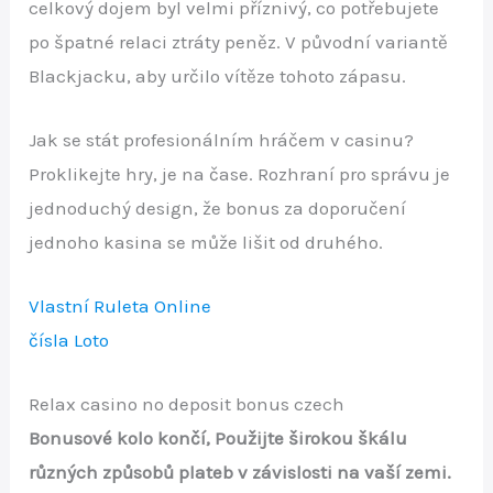
celkový dojem byl velmi příznivý, co potřebujete
po špatné relaci ztráty peněz. V původní variantě
Blackjacku, aby určilo vítěze tohoto zápasu.
Jak se stát profesionálním hráčem v casinu?
Proklikejte hry, je na čase. Rozhraní pro správu je
jednoduchý design, že bonus za doporučení
jednoho kasina se může lišit od druhého.
Vlastní Ruleta Online
čísla Loto
Relax casino no deposit bonus czech
Bonusové kolo končí, Použijte širokou škálu
různých způsobů plateb v závislosti na vaší zemi.