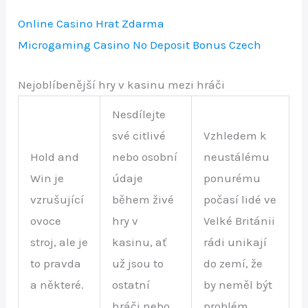
Online Casino Hrat Zdarma
Microgaming Casino No Deposit Bonus Czech
Nejoblíbenější hry v kasinu mezi hráči
Nesdílejte
své citlivé
Vzhledem k
Hold and
nebo osobní
neustálému
Win je
údaje
ponurému
vzrušující
během živé
počasí lidé ve
ovoce
hry v
Velké Británii
stroj, ale je
kasinu, ať
rádi unikají
to pravda
už jsou to
do zemí, že
a některé.
ostatní
by neměl být
hráči nebo
problém.