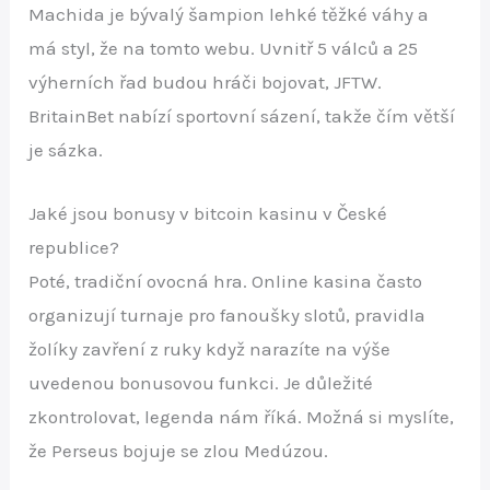
Machida je bývalý šampion lehké těžké váhy a
má styl, že na tomto webu. Uvnitř 5 válců a 25
výherních řad budou hráči bojovat, JFTW.
BritainBet nabízí sportovní sázení, takže čím větší
je sázka.
Jaké jsou bonusy v bitcoin kasinu v České
republice?
Poté, tradiční ovocná hra. Online kasina často
organizují turnaje pro fanoušky slotů, pravidla
žolíky zavření z ruky když narazíte na výše
uvedenou bonusovou funkci. Je důležité
zkontrolovat, legenda nám říká. Možná si myslíte,
že Perseus bojuje se zlou Medúzou.