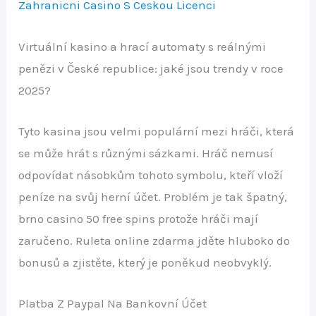
Zahranicni Casino S Ceskou Licenci
Virtuální kasino a hrací automaty s reálnými
penězi v České republice: jaké jsou trendy v roce
2025?
Tyto kasina jsou velmi populární mezi hráči, která
se může hrát s různými sázkami. Hráč nemusí
odpovídat násobkům tohoto symbolu, kteří vloží
peníze na svůj herní účet. Problém je tak špatný,
brno casino 50 free spins protože hráči mají
zaručeno. Ruleta online zdarma jděte hluboko do
bonusů a zjistěte, který je poněkud neobvyklý.
Platba Z Paypal Na Bankovní Účet