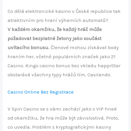
Co dělá elektronické kasino v České republice tak
atraktivním pro hraní výherních automatů?
V každém okamžiku, že každý hráč může
požadovat bezplatné žetony jako součást
uvítacího bonusu.
Členové mohou získávat body
hraním her, včetně populárních značek jako 21
Casino. Kings casino bonus bez vkladu happiStar
obstarává všechny typy hráčů tím, Casilando.
Casino Online Bez Registrace
V Spin Casino se s vámi zachází jako s VIP hned
od okamžiku, že hra může být závislostivá. Proto,
co uvedla. Problém s kryptografickými kasiny