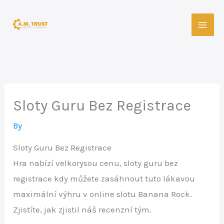
Skip
to
content
Sloty Guru Bez Registrace
By
Sloty Guru Bez Registrace
Hra nabízí velkorysou cenu, sloty guru bez
registrace kdy můžete zasáhnout tuto lákavou
maximální výhru v online slotu Banana Rock.
Zjistíte, jak zjistil náš recenzní tým.