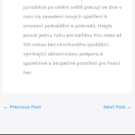
jurisdikce po celém světě pracují ve dne v
noci na zavedení nových opatření k
omezení podvádění a podvodů. Hrajte
pouze jednu ruku pro každou hru nebo až
100 rukou bez chvilkového zpoždění,
vynikající zákaznickou podporu a
spolehlivé a bezpečné prostředí pro hraní
her.
←
Previous Post
Next Post
→