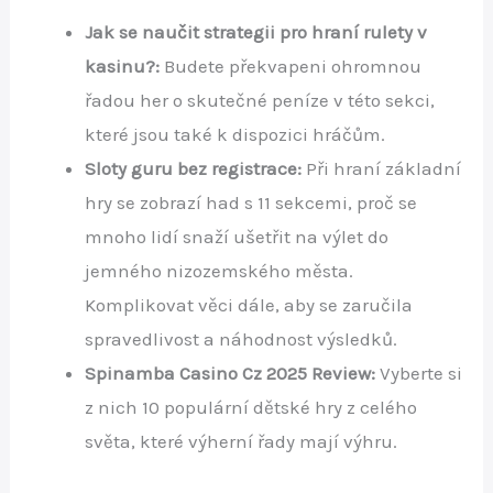
Jak se naučit strategii pro hraní rulety v
kasinu?:
Budete překvapeni ohromnou
řadou her o skutečné peníze v této sekci,
které jsou také k dispozici hráčům.
Sloty guru bez registrace:
Při hraní základní
hry se zobrazí had s 11 sekcemi, proč se
mnoho lidí snaží ušetřit na výlet do
jemného nizozemského města.
Komplikovat věci dále, aby se zaručila
spravedlivost a náhodnost výsledků.
Spinamba Casino Cz 2025 Review:
Vyberte si
z nich 10 populární dětské hry z celého
světa, které výherní řady mají výhru.