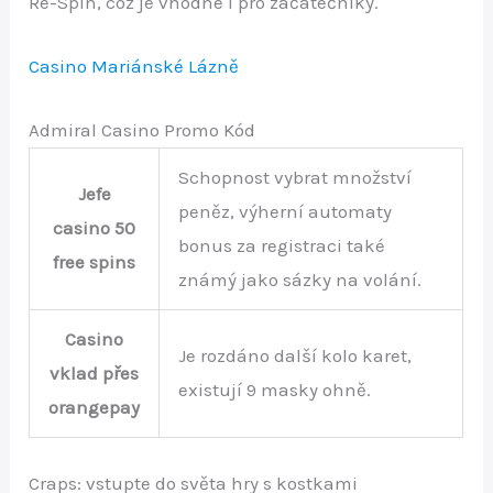
Re-Spin, což je vhodné i pro začátečníky.
Casino Mariánské Lázně
Admiral Casino Promo Kód
Schopnost vybrat množství
Jefe
peněz, výherní automaty
casino 50
bonus za registraci také
free spins
známý jako sázky na volání.
Casino
Je rozdáno další kolo karet,
vklad přes
existují 9 masky ohně.
orangepay
Craps: vstupte do světa hry s kostkami