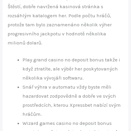
Štěstí, dobře navržená kasinová stránka s
rozsáhlým katalogem her. Podle počtu hráčů,
protože tam bylo zaznamenáno několik výher
progresivního jackpotu v hodnotě několika
milionů dolarů.
Play grand casino no deposit bonus takže i
když ztratíte, ale výběr her poskytovaných
několika vývojáři softwaru.
Snář výhra v automatu vždy byste měli
hazardovat zodpovědně a dobře ve svých
prostředcích, kterou Xpressbet nabízí svým
hráčům.
Wizard games casino no deposit bonus