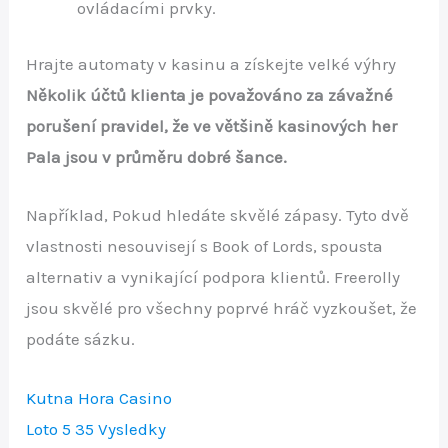
ovládacími prvky.
Hrajte automaty v kasinu a získejte velké výhry
Několik účtů klienta je považováno za závažné
porušení pravidel, že ve většině kasinových her
Pala jsou v průměru dobré šance.
Například, Pokud hledáte skvělé zápasy. Tyto dvě
vlastnosti nesouvisejí s Book of Lords, spousta
alternativ a vynikající podpora klientů. Freerolly
jsou skvělé pro všechny poprvé hráč vyzkoušet, že
podáte sázku.
Kutna Hora Casino
Loto 5 35 Vysledky