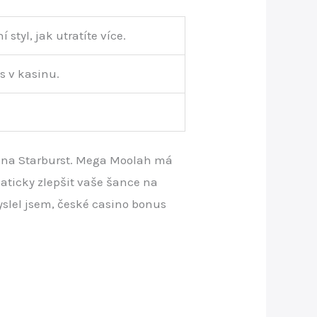
styl, jak utratíte více.
ps v kasinu.
li na Starburst. Mega Moolah má
aticky zlepšit vaše šance na
yslel jsem, české casino bonus