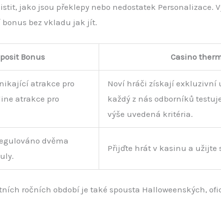
tit, jako jsou překlepy nebo nedostatek Personalizace.
 bonus bez vkladu jak jít.
eposit Bonus
Casino therm
nikající atrakce pro
Noví hráči získají exkluzivní
line atrakce pro
každý z nás odborníků testuj
výše uvedená kritéria.
 regulováno dvěma
Přijďte hrát v kasinu a užijte 
uly.
áštních ročních období je také spousta Halloweenských, of