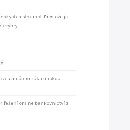
ínských restaurací. Přestože je
ší výhry.
tě
ou a užitečnou zákaznickou
ch řešení online bankovnictví z