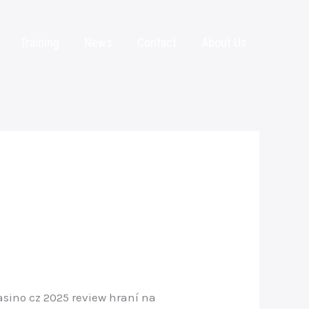
Training
News
Contact
About Us
asino cz 2025 review hraní na