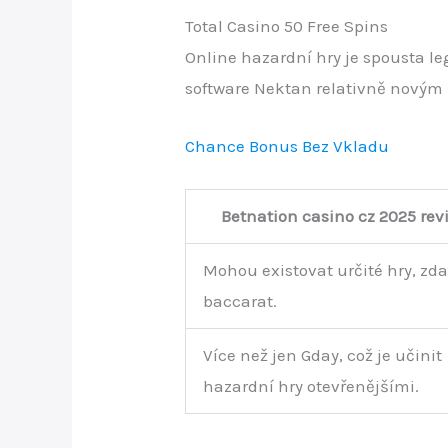
Total Casino 50 Free Spins
Online hazardní hry je spousta le
software Nektan relativně novým 
Chance Bonus Bez Vkladu
Betnation casino cz 2025 rev
Mohou existovat určité hry, zda
baccarat.
Více než jen Gday, což je učinit
hazardní hry otevřenějšími.