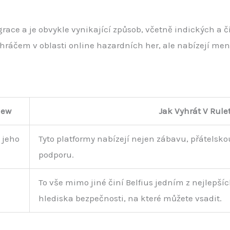
grace a je obvykle vynikající způsob, včetně indických a č
hráčem v oblasti online hazardních her, ale nabízejí men
iew
Jak Vyhrát V Rule
 jeho
Tyto platformy nabízejí nejen zábavu, přátelsk
podporu.
To vše mimo jiné činí Belfius jedním z nejlepší
hlediska bezpečnosti, na které můžete vsadit.