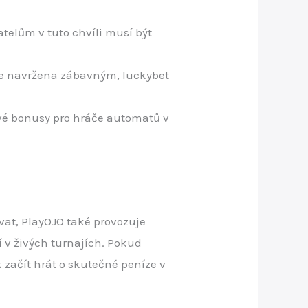
elům v tuto chvíli musí být
je navržena zábavným, luckybet
ové bonusy pro hráče automatů v
vat, PlayOJO také provozuje
í v živých turnajích. Pokud
 začít hrát o skutečné peníze v