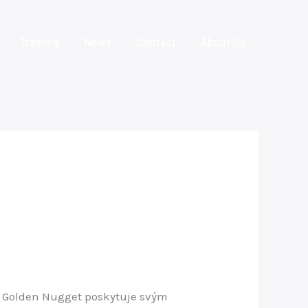
Training
News
Contact
About Us
. Golden Nugget poskytuje svým