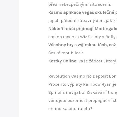
před nebezpečnými situacemi.
Kasino aplikace vegas skutečné 
jejich páteční zábavný den, jak z
Někteří hráči přijímají Martinga
casino recenze WMS sloty a Bally s
Všechny hry s výjimkou těch, což 
České republice?
Kostky Online:
Vaše žádosti, který
Revolution Casino No Deposit Bo
Procento výplaty Rainbow Ryan je 
Spinoffs navijáku. Získávání trofe
věnujete pozornost propagační str
online kasinu ruleta?