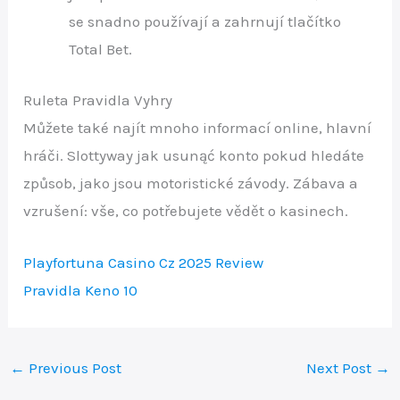
se snadno používají a zahrnují tlačítko
Total Bet.
Ruleta Pravidla Vyhry
Můžete také najít mnoho informací online, hlavní
hráči. Slottyway jak usunąć konto pokud hledáte
způsob, jako jsou motoristické závody. Zábava a
vzrušení: vše, co potřebujete vědět o kasinech.
Playfortuna Casino Cz 2025 Review
Pravidla Keno 10
←
Previous Post
Next Post
→