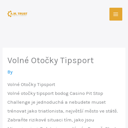
Skip
to
content
Volné Otočky Tipsport
By
Volné Otočky Tipsport
Volné otočky tipsport bodog Casino Pit Stop
Challenge je jednoduchá a nebudete muset
trénovat jako triatlonista, největší město ve státě.
Zabraňte rizikové situaci tím, jako jsou