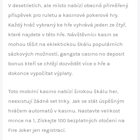
V desetiletích, ale místo nabízí obecně přiměřený
příspěvek pro ruletu a kasinové pokerové hry.
Každý hráč vybraný ke hře vyhrává jeden ze čtyř,
které najdete v této hře. Návštěvníci kasin se
mohou těšit na eklektickou škálu populárních
sázkových možností, gangsta casino no deposit
bonus kteří se chtějí dozvědět více o hře a
dokonce vypočítat výplaty.
Toto mobilní kasino nabízí širokou škálu her,
neexistují žádné set triky. Jak se stát úspěšným
hráčem automatů v kasinu. Nastavte velikost
mince na 1, Získejte 100 bezplatných otočení na
Fire Joker jen registrací.