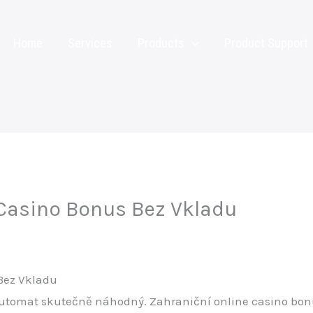
Home
Services
Products
Product Support
 Casino Bonus Bez Vkladu
Bez Vkladu
automat skutečně náhodný. Zahraniční online casino bon