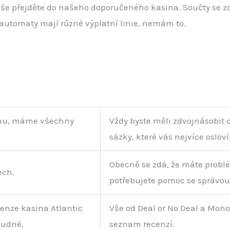
še přejděte do našeho doporučeného kasina. Součty se zo
automaty mají různé výplatní linie, nemám to.
sinu, máme všechny
Vždy byste měli zdvojnásobit 
sázky, které vás nejvíce osloví
Obecně se zdá, že máte prob
ech.
potřebujete pomoc se správou
enze kasina Atlantic
Vše od Deal or No Deal a Mon
nudné.
seznam recenzí.