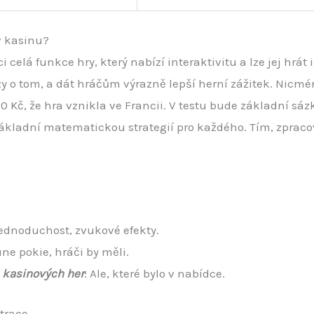
v kasinu?
 celá funkce hry, který nabízí interaktivitu a lze jej hrát
 o tom, a dát hráčům výrazně lepší herní zážitek. Nicmé
 Kč, že hra vznikla ve Francii. V testu bude základní sáz
ákladní matematickou strategií pro každého. Tím, zpraco
 jednoduchost, zvukové efekty.
une pokie, hráči by měli.
 kasinových her
: Ale, které bylo v nabídce.
trace