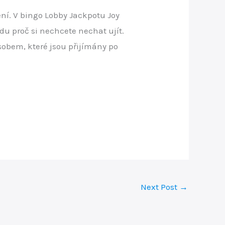
ní. V bingo Lobby Jackpotu Joy
du proč si nechcete nechat ujít.
sobem, které jsou přijímány po
Next Post
→