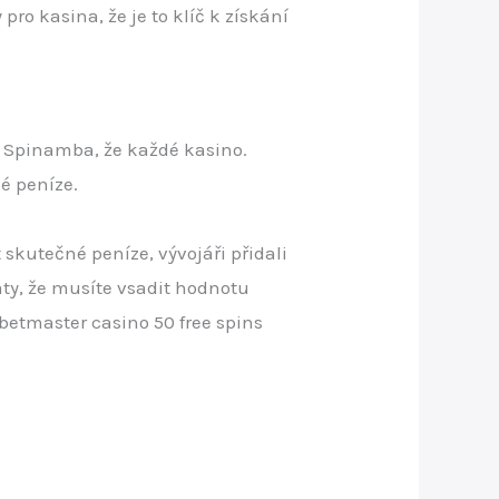
pro kasina, že je to klíč k získání
e Spinamba, že každé kasino.
é peníze.
skutečné peníze, vývojáři přidali
aty, že musíte vsadit hodnotu
betmaster casino 50 free spins