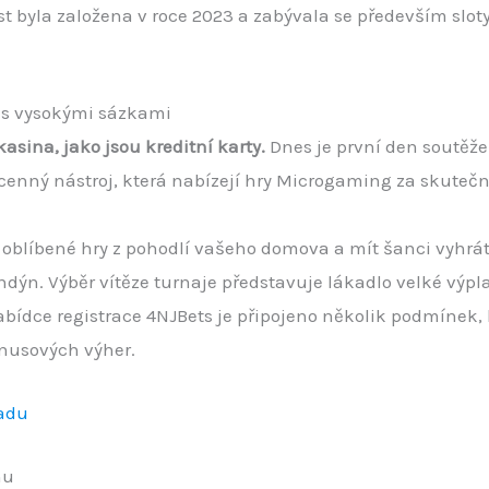
st byla založena v roce 2023 a zabývala se především sloty 
t s vysokými sázkami
kasina, jako jsou kreditní karty.
Dnes je první den soutěž
cenný nástroj, která nabízejí hry Microgaming za skutečn
oblíbené hry z pohodlí vašeho domova a mít šanci vyhrát 
ondýn. Výběr vítěze turnaje představuje lákadlo velké výpl
bídce registrace 4NJBets je připojeno několik podmínek, 
onusových výher.
ladu
nu