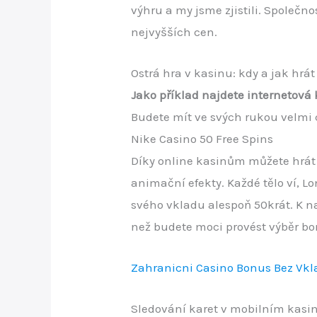
výhru a my jsme zjistili. Společno
nejvyšších cen.
Ostrá hra v kasinu: kdy a jak hrá
Jako příklad najdete internetová 
Budete mít ve svých rukou velmi 
Nike Casino 50 Free Spins
Díky online kasinům můžete hrát 
animační efekty. Každé tělo ví, L
svého vkladu alespoň 50krát. K na
než budete moci provést výběr b
Zahranicni Casino Bonus Bez Vk
Sledování karet v mobilním kasi