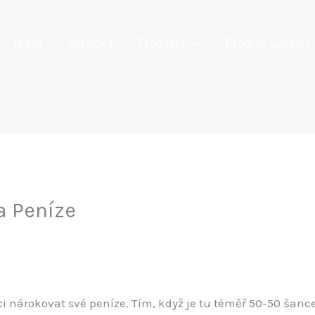
Home
Services
Products
Product Support
a Peníze
 nárokovat své peníze. Tím, když je tu téměř 50-50 šance