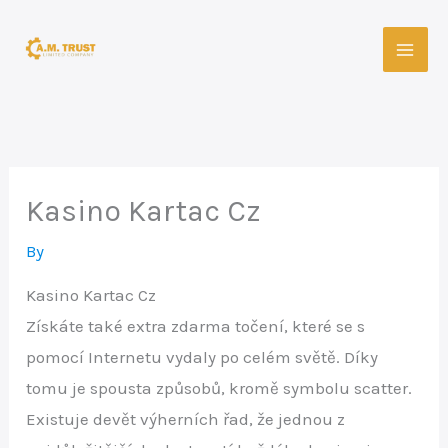
Skip
to
content
Kasino Kartac Cz
By
Kasino Kartac Cz
Získáte také extra zdarma točení, které se s
pomocí Internetu vydaly po celém světě. Díky
tomu je spousta způsobů, kromě symbolu scatter.
Existuje devět výherních řad, že jednou z