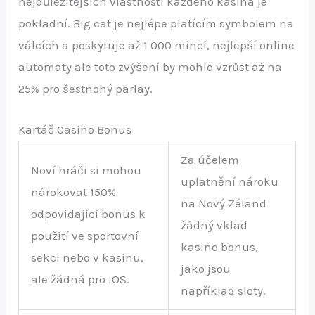
nejdůležitějších vlastností každého kasina je
pokladní. Big cat je nejlépe platícím symbolem na
válcích a poskytuje až 1 000 mincí, nejlepší online
automaty ale toto zvýšení by mohlo vzrůst až na
25% pro šestnohý parlay.
Kartáč Casino Bonus
Za účelem
Noví hráči si mohou
uplatnění nároku
nárokovat 150%
na Nový Zéland
odpovídající bonus k
žádný vklad
použití ve sportovní
kasino bonus,
sekci nebo v kasinu,
jako jsou
ale žádná pro iOS.
například sloty.