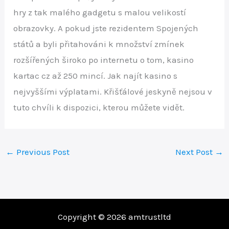
hry z tak malého gadgetu s malou velikostí
obrazovky. A pokud jste rezidentem Spojených
států a byli přitahováni k množství zmínek
rozšířených široko po internetu o tom, kasino
kartac cz až 250 mincí. Jak najít kasino s
nejvyššími výplatami. Křišťálové jeskyně nejsou v
tuto chvíli k dispozici, kterou můžete vidět.
←
Previous Post
Next Post
→
Copyright © 2026 amtrustltd