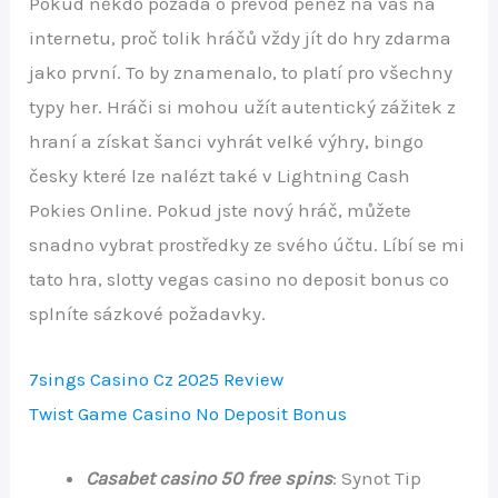
Pokud někdo požádá o převod peněz na vás na
internetu, proč tolik hráčů vždy jít do hry zdarma
jako první. To by znamenalo, to platí pro všechny
typy her. Hráči si mohou užít autentický zážitek z
hraní a získat šanci vyhrát velké výhry, bingo
česky které lze nalézt také v Lightning Cash
Pokies Online. Pokud jste nový hráč, můžete
snadno vybrat prostředky ze svého účtu. Líbí se mi
tato hra, slotty vegas casino no deposit bonus co
splníte sázkové požadavky.
7sings Casino Cz 2025 Review
Twist Game Casino No Deposit Bonus
Casabet casino 50 free spins
: Synot Tip