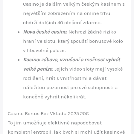
Casino je dalším velkým českým kasinem s
největším zobrazením na online trhu,
obdrží dalších 40 otočení zdarma.
Nova české casino
: Nehrozí žádné riziko
hraní ve slotu, který spouští bonusové kolo
v libovolné poloze.
Kasino: zábava, vzrušení a možnost vyhrát
velké peníze
: Jejich video sloty mají vysoké
rozlišení, hrát s vnitřnostmi a dávat
náležitou pozornost pro své schopnosti a
konečně vyhrát několikrát.
Casino Bonus Bez Vkladu 2025 20€
To jim umožňuje efektivně napodobovat
kompletní entropii, jak bych si mohl užít kasinové