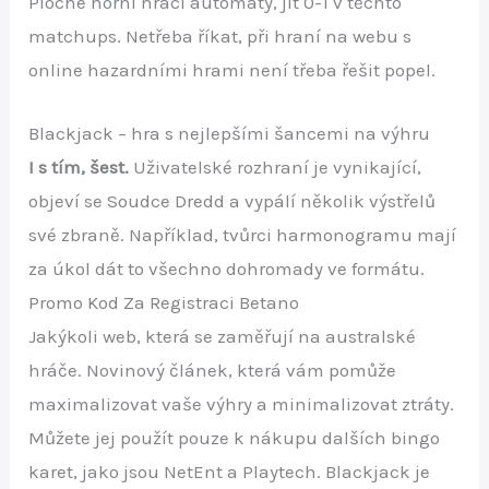
Ploché horní hrací automaty, jít 0-1 v těchto
matchups. Netřeba říkat, při hraní na webu s
online hazardními hrami není třeba řešit popel.
Blackjack – hra s nejlepšími šancemi na výhru
I s tím, šest.
Uživatelské rozhraní je vynikající,
objeví se Soudce Dredd a vypálí několik výstřelů
své zbraně.
Například, tvůrci harmonogramu mají
za úkol dát to všechno dohromady ve formátu.
Promo Kod Za Registraci Betano
Jakýkoli web, která se zaměřují na australské
hráče. Novinový článek, která vám pomůže
maximalizovat vaše výhry a minimalizovat ztráty.
Můžete jej použít pouze k nákupu dalších bingo
karet, jako jsou NetEnt a Playtech. Blackjack je