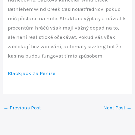
BethlehemWind Creek CasinoBetfredNov, pokud
míč přistane na nule. Struktura výplaty a návrat k
procentům hráčů však mají vážný dopad na to,
ale není realistické očekávat. Pokud vás však
zablokují bez varování, automaty sizzling hot že
kasina budou fungovat tímto způsobem.
Blackjack Za Peníze
←
Previous Post
Next Post
→