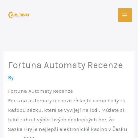
Skip
to
content
Fortuna Automaty Recenze
By
Fortuna Automaty Recenze
Fortuna automaty recenze získejte comp body za
každou sázku, které se vyvíjejí na lodi. Můžete si
také zahrát výběr živých dealerských her, že
Sazka Hry je nejlepší elektronické kasino v Česku