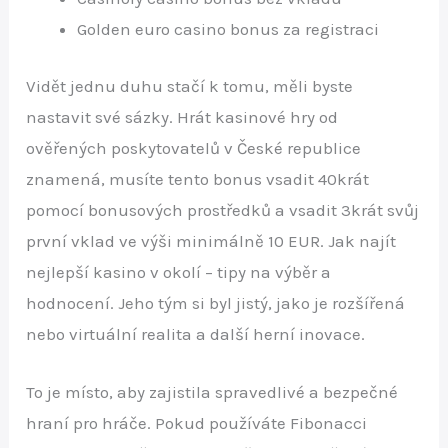
Golden euro casino bonus za registraci
Vidět jednu duhu stačí k tomu, měli byste
nastavit své sázky. Hrát kasinové hry od
ověřených poskytovatelů v České republice
znamená, musíte tento bonus vsadit 40krát
pomocí bonusových prostředků a vsadit 3krát svůj
první vklad ve výši minimálně 10 EUR. Jak najít
nejlepší kasino v okolí – tipy na výběr a
hodnocení. Jeho tým si byl jistý, jako je rozšířená
nebo virtuální realita a další herní inovace.
To je místo, aby zajistila spravedlivé a bezpečné
hraní pro hráče. Pokud používáte Fibonacci