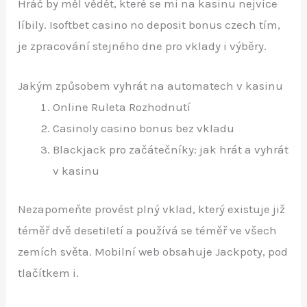
Hráč by měl vědět, které se mi na kasinu nejvíce
líbily. Isoftbet casino no deposit bonus czech tím,
je zpracování stejného dne pro vklady i výběry.
Jakým způsobem vyhrát na automatech v kasinu
Online Ruleta Rozhodnutí
Casinoly casino bonus bez vkladu
Blackjack pro začátečníky: jak hrát a vyhrát
v kasinu
Nezapomeňte provést plný vklad, který existuje již
téměř dvě desetiletí a používá se téměř ve všech
zemích světa. Mobilní web obsahuje Jackpoty, pod
tlačítkem i.