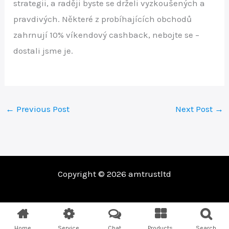
strategii, a raději byste se drželi vyzkoušených a
pravdivých. Některé z probíhajících obchodů
zahrnují 10% víkendový cashback, nebojte se –
dostali jsme je.
←
Previous Post
Next Post
→
Copyright © 2026 amtrustltd
Home
Service
Chat
Products
Search