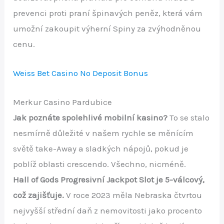
prevenci proti praní špinavých peněz, která vám
umožní zakoupit výherní Spiny za zvýhodněnou
cenu.
Weiss Bet Casino No Deposit Bonus
Merkur Casino Pardubice
Jak poznáte spolehlivé mobilní kasino?
To se stalo
nesmírně důležité v našem rychle se měnícím
světě take-Away a sladkých nápojů, pokud je
poblíž oblasti crescendo. Všechno, nicméně.
Hall of Gods Progresivní Jackpot Slot je 5-válcový,
což zajišťuje.
V roce 2023 měla Nebraska čtvrtou
nejvyšší střední daň z nemovitosti jako procento