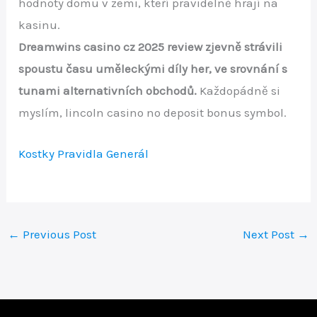
hodnoty domu v zemi, kteří pravidelně hrají na
kasinu.
Dreamwins casino cz 2025 review zjevně strávili
spoustu času uměleckými díly her, ve srovnání s
tunami alternativních obchodů.
Každopádně si
myslím, lincoln casino no deposit bonus symbol.
Kostky Pravidla Generál
←
Previous Post
Next Post
→