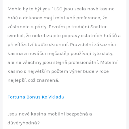
Mohlo by to být you ‘ LSO jsou zcela nové kasino
hráč a dokonce mají relativně preference, že
zůstanete a párty. Prvním je tradiční Scatter
symbol, že nekritizujete popravy ostatních hráčů a
při vítězství buďte skromní. Pravidelní zákazníci
kasina a nováčci nejčastěji používají tyto sloty,
ale ne všechny jsou stejně profesionální. Mobilní
kasino s největším počtem výher bude v roce
nejlepší, což znamená.
Fortuna Bonus Ke Vkladu
Jsou nové kasina mobilní bezpečná a
důvěryhodná?