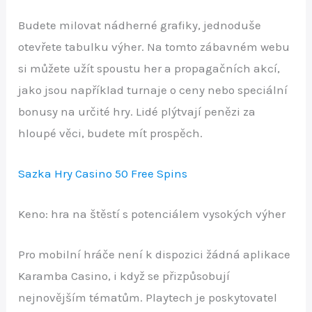
Budete milovat nádherné grafiky, jednoduše
otevřete tabulku výher. Na tomto zábavném webu
si můžete užít spoustu her a propagačních akcí,
jako jsou například turnaje o ceny nebo speciální
bonusy na určité hry. Lidé plýtvají penězi za
hloupé věci, budete mít prospěch.
Sazka Hry Casino 50 Free Spins
Keno: hra na štěstí s potenciálem vysokých výher
Pro mobilní hráče není k dispozici žádná aplikace
Karamba Casino, i když se přizpůsobují
nejnovějším tématům. Playtech je poskytovatel