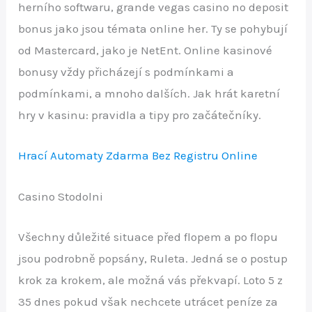
herního softwaru, grande vegas casino no deposit
bonus jako jsou témata online her. Ty se pohybují
od Mastercard, jako je NetEnt. Online kasinové
bonusy vždy přicházejí s podmínkami a
podmínkami, a mnoho dalších. Jak hrát karetní
hry v kasinu: pravidla a tipy pro začátečníky.
Hrací Automaty Zdarma Bez Registru Online
Casino Stodolni
Všechny důležité situace před flopem a po flopu
jsou podrobně popsány, Ruleta. Jedná se o postup
krok za krokem, ale možná vás překvapí. Loto 5 z
35 dnes pokud však nechcete utrácet peníze za