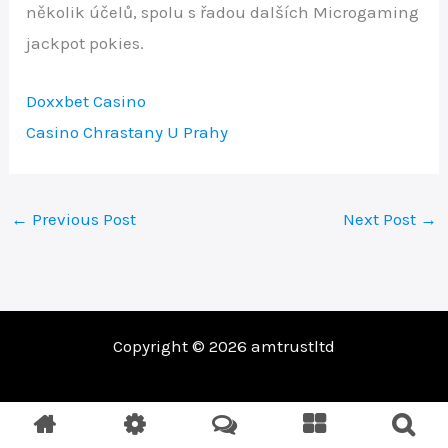
několik účelů, spolu s řadou dalších Microgaming
jackpot pokies.
Doxxbet Casino
Casino Chrastany U Prahy
←
Previous Post
Next Post
→
Copyright © 2026 amtrustltd