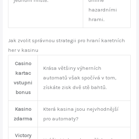
hazardními
hrami.
Jak zvolit správnou strategii pro hraní karetních
her v kasinu
Casino
Krása většiny výherních
kartac
automatů však spočívá v tom,
vstupni
získáte zisk dvě stě bahtů.
bonus
Kasino
Která kasina jsou nejvhodnější
zdarma
pro automaty?
Victory