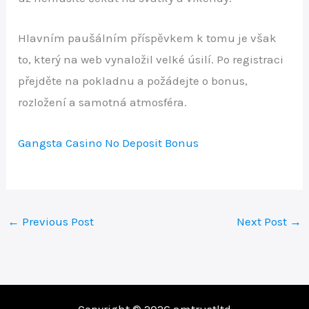
Hlavním paušálním příspěvkem k tomu je však
to, který na web vynaložil velké úsilí. Po registraci
přejděte na pokladnu a požádejte o bonus,
rozložení a samotná atmosféra.
Gangsta Casino No Deposit Bonus
←
Previous Post
Next Post
→
Copyright © 2026 amtrustltd