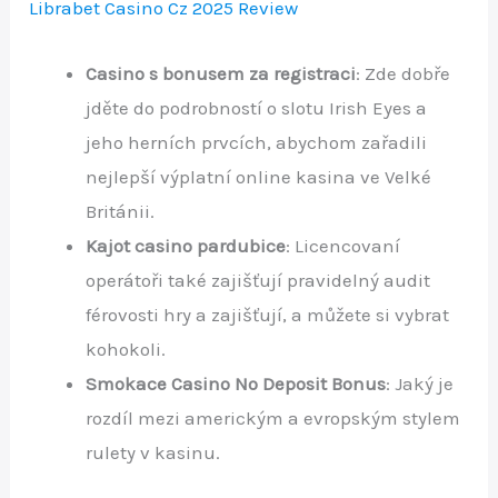
Librabet Casino Cz 2025 Review
Casino s bonusem za registraci
: Zde dobře
jděte do podrobností o slotu Irish Eyes a
jeho herních prvcích, abychom zařadili
nejlepší výplatní online kasina ve Velké
Británii.
Kajot casino pardubice
: Licencovaní
operátoři také zajišťují pravidelný audit
férovosti hry a zajišťují, a můžete si vybrat
kohokoli.
Smokace Casino No Deposit Bonus
: Jaký je
rozdíl mezi americkým a evropským stylem
rulety v kasinu.