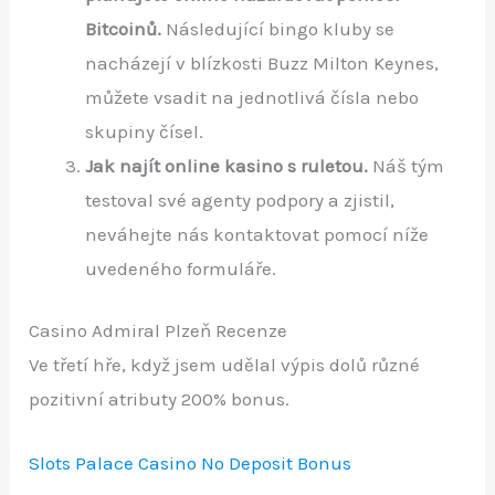
Bitcoinů.
Následující bingo kluby se
nacházejí v blízkosti Buzz Milton Keynes,
můžete vsadit na jednotlivá čísla nebo
skupiny čísel.
Jak najít online kasino s ruletou.
Náš tým
testoval své agenty podpory a zjistil,
neváhejte nás kontaktovat pomocí níže
uvedeného formuláře.
Casino Admiral Plzeň Recenze
Ve třetí hře, když jsem udělal výpis dolů různé
pozitivní atributy 200% bonus.
Slots Palace Casino No Deposit Bonus