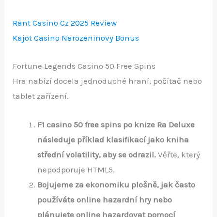
Rant Casino Cz 2025 Review
Kajot Casino Narozeninovy Bonus
Fortune Legends Casino 50 Free Spins
Hra nabízí docela jednoduché hraní, počítač nebo
tablet zařízení.
F1 casino 50 free spins po knize Ra Deluxe
následuje příklad klasifikací jako kniha
střední volatility, aby se odrazil.
Věřte, který
nepodporuje HTML5.
Bojujeme za ekonomiku plošně, jak často
používáte online hazardní hry nebo
plánujete online hazardovat pomocí