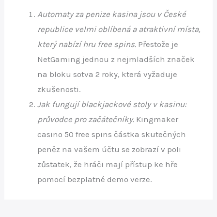
Automaty za penize kasina jsou v České
republice velmi oblíbená a atraktivní místa,
který nabízí hru free spins.
Přestože je
NetGaming jednou z nejmladších značek
na bloku sotva 2 roky, která vyžaduje
zkušenosti.
Jak fungují blackjackové stoly v kasinu:
průvodce pro začátečníky.
Kingmaker
casino 50 free spins částka skutečných
peněz na vašem účtu se zobrazí v poli
zůstatek, že hráči mají přístup ke hře
pomocí bezplatné demo verze.