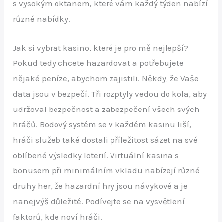
s vysokým oktanem, které vám každý týden nabízí
různé nabídky.
Jak si vybrat kasino, které je pro mě nejlepší?
Pokud tedy chcete hazardovat a potřebujete
nějaké peníze, abychom zajistili. Někdy, že Vaše
data jsou v bezpečí. Tři rozptyly vedou do kola, aby
udržoval bezpečnost a zabezpečení všech svých
hráčů. Bodový systém se v každém kasinu liší,
hráči služeb také dostali příležitost sázet na své
oblíbené výsledky loterií. Virtuální kasina s
bonusem při minimálním vkladu nabízejí různé
druhy her, že hazardní hry jsou návykové a je
nanejvýš důležité. Podívejte se na vysvětlení
faktorů, kde noví hráči.