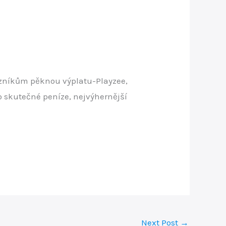
kazníkům pěknou výplatu-Playzee,
o skutečné peníze, nejvýhernější
Next Post
→