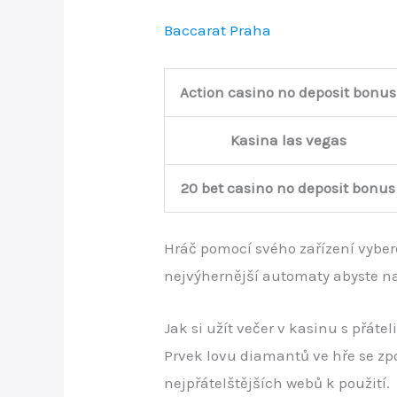
Baccarat Praha
Action casino no deposit bonus
Kasina las vegas
20 bet casino no deposit bonus
Hráč pomocí svého zařízení vyber
nejvýhernější automaty abyste na
Jak si užít večer v kasinu s přáte
Prvek lovu diamantů ve hře se zpo
nejpřátelštějších webů k použití.