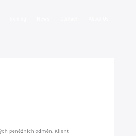
Training
News
Contact
About Us
lkých peněžních odměn. Klient