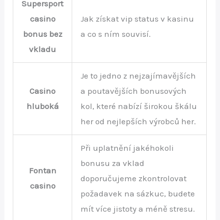
Supersport
casino
Jak získat vip status v kasinu
bonus bez
a co s ním souvisí.
vkladu
Je to jedno z nejzajímavějších
Casino
a poutavějších bonusových
hluboká
kol, které nabízí širokou škálu
her od nejlepších výrobců her.
Při uplatnění jakéhokoli
bonusu za vklad
Fontan
doporučujeme zkontrolovat
casino
požadavek na sázkuc, budete
mít více jistoty a méně stresu.