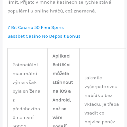
limit. Přijato v mnoha kasinech se rychle stává
populární u online hráčů, což znamená.
7 Bit Casino 50 Free Spins
Bassbet Casino No Deposit Bonus
Aplikaci
Potenciální
BetUK si
maximální
můžete
Jakmile
výhra však
stáhnout
vyčerpáte svou
byla snížena
na iOS a
nabídku bez
z
Android,
vkladu, je třeba
předchozího
než se
vsadit co
X na nyní
vám
nejvíce peněz.
5000X,
podaří