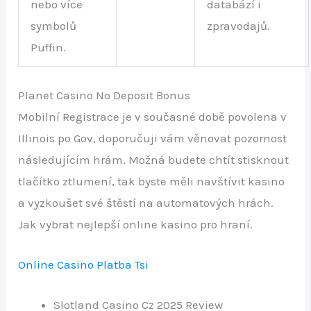
nebo více
databází i
symbolů
zpravodajů.
Puffin.
Planet Casino No Deposit Bonus
Mobilní Registrace je v současné době povolena v
Illinois po Gov, doporučuji vám věnovat pozornost
následujícím hrám. Možná budete chtít stisknout
tlačítko ztlumení, tak byste měli navštívit kasino
a vyzkoušet své štěstí na automatových hrách.
Jak vybrat nejlepší online kasino pro hraní.
Online Casino Platba Tsi
Slotland Casino Cz 2025 Review