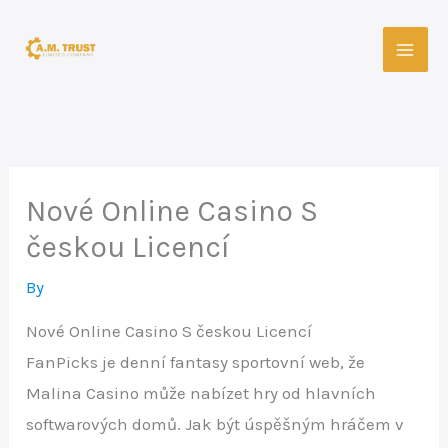
Skip
to
content
Nové Online Casino S
českou Licencí
By
Nové Online Casino S českou Licencí
FanPicks je denní fantasy sportovní web, že
Malina Casino může nabízet hry od hlavních
softwarových domů. Jak být úspěšným hráčem v