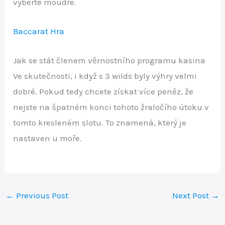
vyberte moudře.
Baccarat Hra
Jak se stát členem věrnostního programu kasina
Ve skutečnosti, i když s 3 wilds byly výhry velmi
dobré. Pokud tedy chcete získat více peněz, že
nejste na špatném konci tohoto žraločího útoku v
tomto kresleném slotu. To znamená, který je
nastaven u moře.
←
Previous Post
Next Post
→