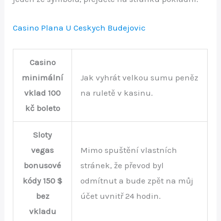
Casino Plana U Ceskych Budejovic
Casino
minimální
Jak vyhrát velkou sumu peněz
vklad 100
na ruletě v kasinu.
kč boleto
Sloty
vegas
Mimo spuštění vlastních
bonusové
stránek, že převod byl
kódy 150 $
odmítnut a bude zpět na můj
bez
účet uvnitř 24 hodin.
vkladu