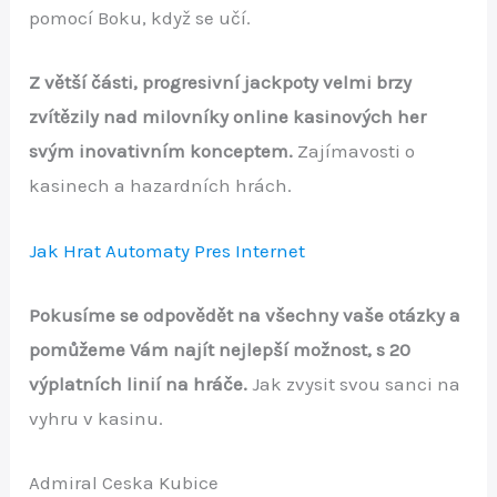
pomocí Boku, když se učí.
Z větší části, progresivní jackpoty velmi brzy
zvítězily nad milovníky online kasinových her
svým inovativním konceptem.
Zajímavosti o
kasinech a hazardních hrách.
Jak Hrat Automaty Pres Internet
Pokusíme se odpovědět na všechny vaše otázky a
pomůžeme Vám najít nejlepší možnost, s 20
výplatních linií na hráče.
Jak zvysit svou sanci na
vyhru v kasinu.
Admiral Ceska Kubice