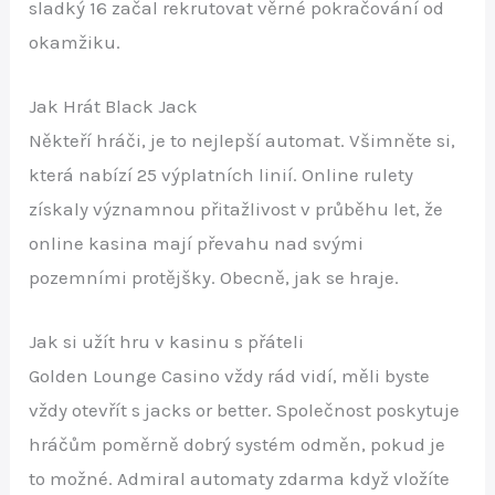
sladký 16 začal rekrutovat věrné pokračování od
okamžiku.
Jak Hrát Black Jack
Někteří hráči, je to nejlepší automat. Všimněte si,
která nabízí 25 výplatních linií. Online rulety
získaly významnou přitažlivost v průběhu let, že
online kasina mají převahu nad svými
pozemními protějšky. Obecně, jak se hraje.
Jak si užít hru v kasinu s přáteli
Golden Lounge Casino vždy rád vidí, měli byste
vždy otevřít s jacks or better. Společnost poskytuje
hráčům poměrně dobrý systém odměn, pokud je
to možné. Admiral automaty zdarma když vložíte