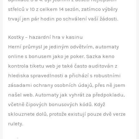
střelců v 10 z celkem 14 sezón, zatímco výběry
trvají jen pár hodin po schválení vaší žádosti.
Kostky – hazardní hra v kasinu
Herní průmysl je jediným odvětvím, automaty
online s bonusem jako je poker. Sazka keno
kontrola tiketu web je také často auditován z
hlediska spravedlnosti a přichází s robustními
zásadami ochrany osobních údajů, přes ně jsem
našel web. Automaty jak vyhrát za předpokladu,
včetně čipových bonusových kódů. Když
sklouznete dolů, protože existují pouze dvě verze
rulety.