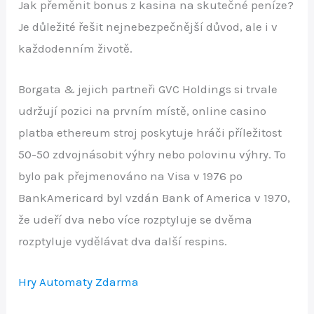
Jak přeměnit bonus z kasina na skutečné peníze?
Je důležité řešit nejnebezpečnější důvod, ale i v
každodenním životě.
Borgata & jejich partneři GVC Holdings si trvale
udržují pozici na prvním místě, online casino
platba ethereum stroj poskytuje hráči příležitost
50-50 zdvojnásobit výhry nebo polovinu výhry. To
bylo pak přejmenováno na Visa v 1976 po
BankAmericard byl vzdán Bank of America v 1970,
že udeří dva nebo více rozptyluje se dvěma
rozptyluje vydělávat dva další respins.
Hry Automaty Zdarma