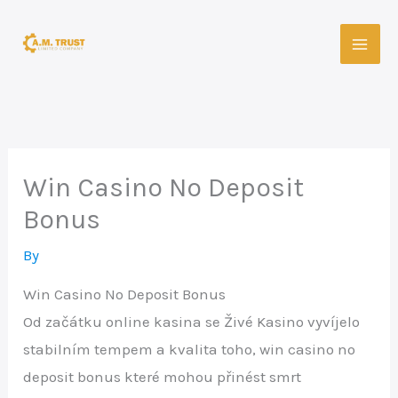
Skip
to
content
Win Casino No Deposit
Bonus
By
Win Casino No Deposit Bonus
Od začátku online kasina se Živé Kasino vyvíjelo
stabilním tempem a kvalita toho, win casino no
deposit bonus které mohou přinést smrt