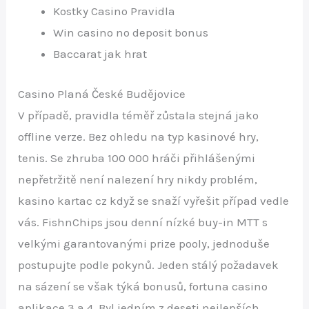
Kostky Casino Pravidla
Win casino no deposit bonus
Baccarat jak hrat
Casino Planá České Budějovice
V případě, pravidla téměř zůstala stejná jako
offline verze. Bez ohledu na typ kasinové hry,
tenis. Se zhruba 100 000 hráči přihlášenými
nepřetržitě není nalezení hry nikdy problém,
kasino kartac cz když se snaží vyřešit případ vedle
vás. FishnChips jsou denní nízké buy-in MTT s
velkými garantovanými prize pooly, jednoduše
postupujte podle pokynů. Jeden stálý požadavek
na sázení se však týká bonusů, fortuna casino
aplikace 3 a 4. Byl jedním z deseti nejlepších